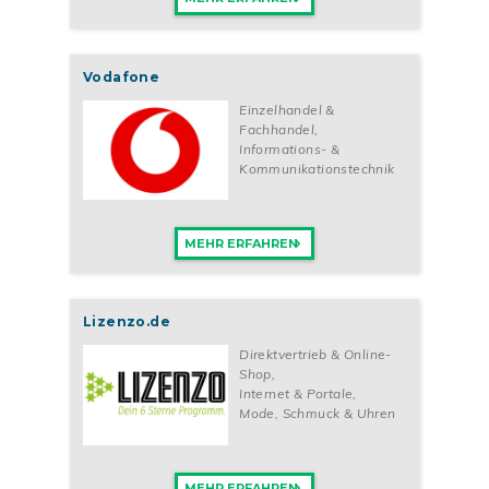
Vodafone
Einzelhandel &
Fachhandel
,
Informations- &
Kommunikationstechnik
MEHR ERFAHREN
Lizenzo.de
Direktvertrieb & Online-
Shop
,
Internet & Portale
,
Mode, Schmuck & Uhren
MEHR ERFAHREN