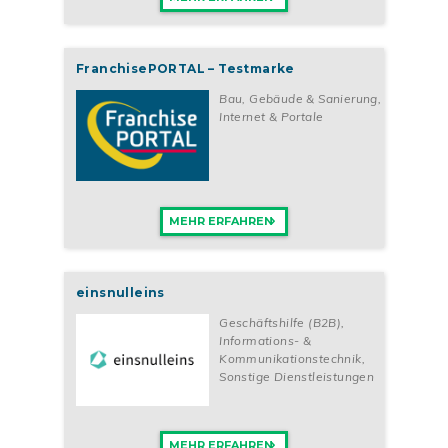
FranchisePORTAL – Testmarke
Bau, Gebäude & Sanierung
,
Internet & Portale
MEHR ERFAHREN
einsnulleins
Geschäftshilfe (B2B)
,
Informations- &
Kommunikationstechnik
,
Sonstige Dienstleistungen
MEHR ERFAHREN