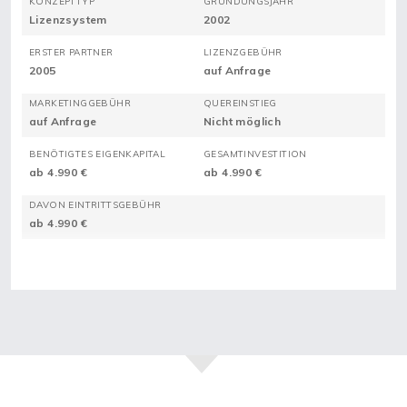
KONZEPTTYP
GRÜNDUNGSJAHR
Lizenzsystem
2002
ERSTER PARTNER
LIZENZGEBÜHR
2005
auf Anfrage
MARKETINGGEBÜHR
QUEREINSTIEG
auf Anfrage
Nicht möglich
BENÖTIGTES EIGENKAPITAL
GESAMTINVESTITION
ab 4.990 €
ab 4.990 €
DAVON EINTRITTSGEBÜHR
ab 4.990 €