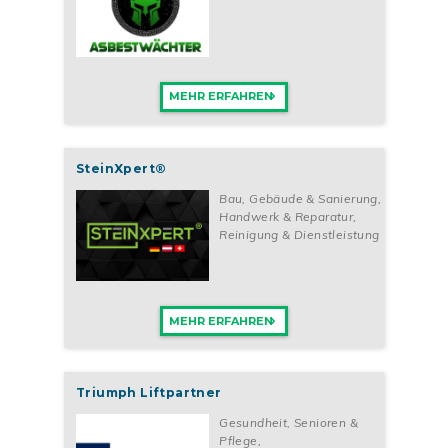
MEHR ERFAHREN
SteinXpert®
Bau, Gebäude & Sanierung
,
Handwerk & Reparatur
,
Reinigung & Dienstleistung
MEHR ERFAHREN
Triumph Liftpartner
Gesundheit, Senioren &
Pflege
,