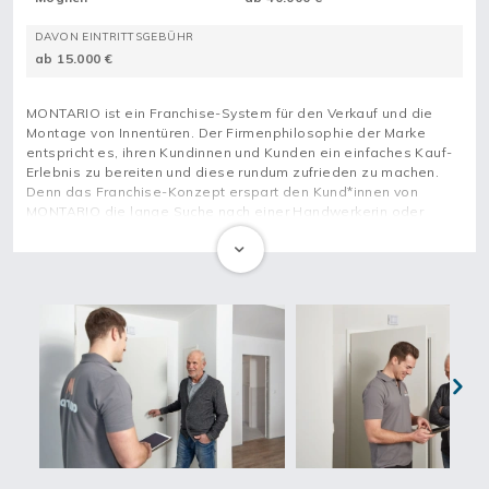
DAVON EINTRITTSGEBÜHR
ab 15.000 €
MONTARIO ist ein Franchise-System für den Verkauf und die
Montage von Innentüren. Der Firmenphilosophie der Marke
entspricht es, ihren Kundinnen und Kunden ein einfaches Kauf-
Erlebnis zu bereiten und diese rundum zufrieden zu machen.
Denn das Franchise-Konzept erspart den Kund*innen von
MONTARIO die lange Suche nach einer Handwerkerin oder
einem Handwerker im Anschluss an den Produktkauf. Neben
dem reinen Warenverkauf, bietet das Franchise seiner
Kundschaft ein „Rundum-Sorglos-Paket“, welches die Lieferung
an den Einbauort und die Montage der neuen Tür-Elemente
umfasst. Auf Wunsch werden außerdem vorhandene, alte Tür-
Elemente ausgebaut und fachgerecht entsorgt. Daneben
erhalten die Kund*innen von MONTARIO eine kompetente
Fachberatung, die sowohl die Suche nach dem passenden
Produkt für das jeweilige Projekt als auch hilfreiche Tipps und
Tricks für das Aufmaß und das Festlegen der Anschlagsrichtung
Next
umfasst. Auch Sondermaße sind bei der Marke erhältlich.
MONTARIO ist davon überzeugt, dass die Digitalisierung für
das Handwerk extrem wichtig ist und möchte darum die Zukunft