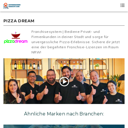
Skip
to
content
PIZZA DREAM
Franchisesystem | Bediene Privat- und
Firmenkunden in deiner Stadt und sorge für
unvergessliche Pizza-Erlebnisse. Sichere dir jetzt
eine der begehrten Franchise-Lizenzen im Raum
NRW!
Ähnliche Marken nach Branchen: