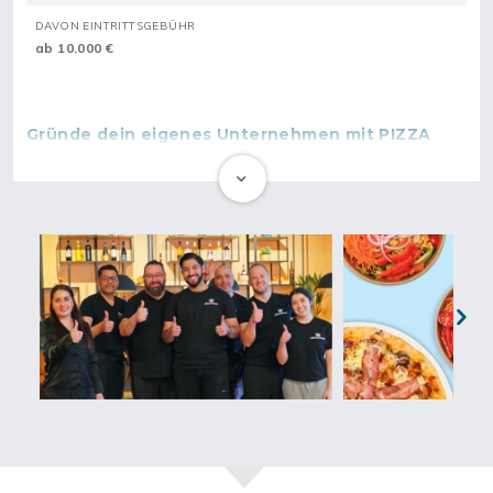
DAVON EINTRITTSGEBÜHR
ab 10.000 €
Gründe dein eigenes Unternehmen mit PIZZA
DREAM
Liebst du Pizza und Pasta und schlägt dein Herz für die
italienische Küche? Oder träumst du davon, endlich selbst
Chef*in zu sein und dabei auf ein erfahrenes Netzwerk
zurückzugreifen? PIZZA DREAM bietet dir die Möglichkeit, von
einem bereits bewährten und erfolgreichen Konzept zu
profitieren.
PIZZA DREAM bietet eine Vielfalt an frischen und kreativen
Next
Gerichten, die sowohl Einzelkund*innen als auch große
Firmenaufträge begeistern. Diese Vielfältigkeit trägt
maßgeblich zur Kundenzufriedenheit bei, die bei PIZZA DREAM
an oberster Stelle steht. Pünktlichkeit, erstklassige
Produktqualität und ein zuverlässiger Lieferdienst sind hier
selbstverständlich.