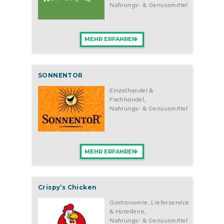
Nahrungs- & Genussmittel
Bestelle jetzt dein kostenloses Infopaket
Du träumst davon schon bald dein eigenes Salsamenteria di
Parma-Restaurant zu eröffnen und deine Kundschaft mit deinen
MEHR ERFAHREN
einzigartigen Spezialitäten zu verwöhnen? Dann werde jetzt
Franchise-Partner*in der erfahrenen Gastronomen aus Parma!
Fülle dafür einfach das Kontaktformular auf dieser Seite aus.
Du erhältst dann umgehend dein kostenloses und
SONNENTOR
unverbindliches Infopaket per E-Mail.
Einzelhandel &
Fachhandel
,
Nahrungs- & Genussmittel
MEHR ERFAHREN
Crispy’s Chicken
Gastronomie, Lieferservice
& Hotellerie
,
Nahrungs- & Genussmittel