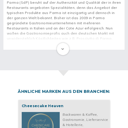
Parma (SdP) beruht auf der Authenzität und Qualität der in ihren
Restaurants angeboten Spezialitäten, denn das Angebot der
typischen Produkte aus Parma ist einzigartig und dennoch in
der ganzen Welt bekannt. Bisher ist das 2009 in Parma
gegründete Gastronomieunternehmen mit mehreren
Restaurants in Italien und an der Cote Azur erfolgreich. Nun
wollen die Gastronomieprofis auch den deutschen Markt mit
unwiderstehlich Köstlichkeiten wie z.B. Prosciutto di Parma,
Mozzarella di Bufala Campana oder Parmigiano Reggiano –
natürlich alle Regional und zertifiziert – erobern! Dazu gibt es
frisch gebackenes Brot, einfache exquisite Pastagerichte mit
hausgemachten Soßen und natürlich Lambrusco aus der Emilia-
Romagna. Die vielen Stammgäste schätzen den Genuss dieser
Köstlichkeiten in einer Salsamenteria di Parma Trattoria. Aber
sie kommen auch wegen des zuvorkommenden und
freundlichen Service, der familiären Atmosphäre und des
authentischen Ambientes mit Musik und Kunst aus der Region,
um mit der Familie und Freunden einen geselligen Abend zu
ÄHNLICHE MARKEN AUS DEN BRANCHEN:
verbringen.
Um nun auch Feinschmecker*innen und Genussmenschen in
Cheesecake Heaven
Deutschland mit ihren herausragenden Produkten zu
Backwaren & Kaffee
,
begeistern, sucht SdP nach Franchisepartner*innen, die sich
Gastronomie, Lieferservice
erfolgreich mit einem eigenen Restaurant selbstständig
& Hotellerie
,
machen wollen. Was du dafür brauchst sind vor allem