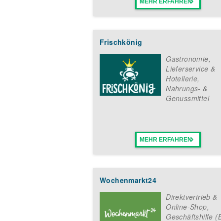
MEHR ERFAHREN
Frischkönig
Gastronomie,
Lieferservice &
Hotellerie
,
Nahrungs- &
Genussmittel
MEHR ERFAHREN
Wochenmarkt24
Direktvertrieb &
Online-Shop
,
Geschäftshilfe (