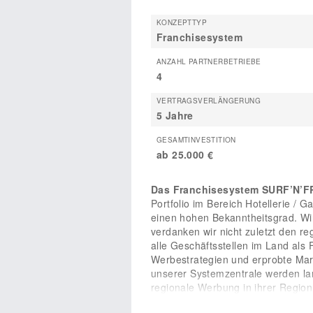
KONZEPTTYP
Franchisesystem
ANZAHL PARTNERBETRIEBE
4
VERTRAGSVERLÄNGERUNG
5 Jahre
GESAMTINVESTITION
ab 25.000 €
Das Franchisesystem SURF’N’FR
Portfolio im Bereich Hotellerie /
einen hohen Bekanntheitsgrad. Wi
verdanken wir nicht zuletzt den r
alle Geschäftsstellen im Land als 
Werbestrategien und erprobte Mar
unserer Systemzentrale werden la
regionale Werbung in ihrer Regio
Netzwerk sind wir heute ein etabli