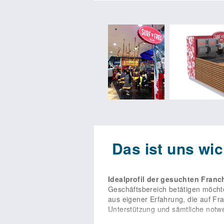
Franchisenehmer bekommen von uns
gestellt sind. Wir kümmern uns da
täglichen Geschäft liegt. Entspre
Vertriebsaufgaben konzentrieren.
Verfügung, das ihnen bei der Exis
unseren Partnern mit sachkundiger
zur Seite. Sie verwenden das re
Altersgruppen und profitieren von
erfahrenen Marketingexperten übe
Werbegemeinschaft. Bei SURF’N’FRI
Erfahrungen und Neuerungen austa
Seite. Infomaterial und Hilfsmitte
Vertragsdauer beträgt nach Unter
auf uns zu und eröffnen Sie als F
freuen uns auf Sie! SURF’N’FRIES „
Das ist uns wic
Idealprofil der gesuchten Franc
Geschäftsbereich betätigen möcht
aus eigener Erfahrung, die auf 
Unterstützung und sämtliche notwe