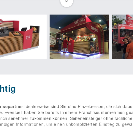
 jede erdenkliche Unterstützung, sodass sie insbesondere am Anf
uerhaft um anfallende administrative Tätigkeiten, sodass der Foku
chend können sich unsere Franchisepartner auf ihre für den geschäf
 Wir stellen unseren Franchisenehmern ein umfangreiches Paket mi
tenzgründung beste Bedingungen für langfristige Erfolge bei begren
 Beratung und laufender Weiterbildung bei allen Fragen rund um d
nommierte Know-how von SURF’N’FRIES und ein umfassendes Produ
 der Möglichkeit, bei uns zentral einzukaufen. Zur Umsetzung in de
rzeugende Werbekonzepte. Auf diese Weise profitieren unsere Par
ES versteht man sich mit seinen Franchisenehmern als Partner, di
uschen. Wir unterstützen unsere Franchisepartner aktiv und stehe
l für sämtliche Fragen rund um das Thema Personal stellen wir ber
zeichnung 10 Jahre und kann daran anschließend um 5 Jahre verl
ranchisepartner von SURF’N’FRIES einen neuen Hotellerie- / Gastro
The next big thing in Franchising!“
htig
hisepartner
Idealerweise sind Sie eine Einzelperson, die sich daue
e. Eventuell haben Sie bereits in einem Franchiseunternehmen gea
Franchisenehmer zukommen können. Seiteneinsteiger ohne fachlic
ndigen Informationen, um einen unkomplizierten Einstieg zu gewäh