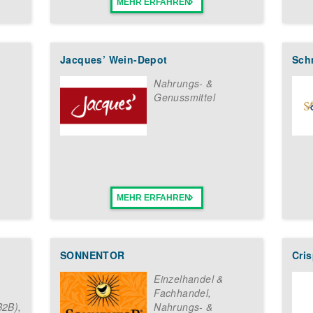
MEHR ERFAHREN
Jacques’ Wein-Depot
Sch
Nahrungs- &
Genussmittel
MEHR ERFAHREN
SONNENTOR
Cri
Einzelhandel &
Fachhandel
,
B2B)
,
Nahrungs- &