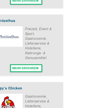
MEHR ERFAHREN
nitzelhus
Freizeit, Event &
Sport
,
Gastronomie,
Lieferservice &
Hotellerie
,
Nahrungs- &
Genussmittel
MEHR ERFAHREN
spy’s Chicken
Gastronomie,
Lieferservice &
Hotellerie
,