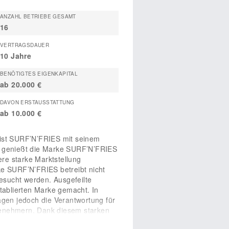
ANZAHL BETRIEBE GESAMT
16
VERTRAGSDAUER
10 Jahre
BENÖTIGTES EIGENKAPITAL
ab 20.000 €
DAVON ERSTAUSSTATTUNG
ab 10.000 €
 ist SURF’N’FRIES mit seinem
der genießt die Marke SURF’N’FRIES
re starke Marktstellung
ke SURF’N’FRIES betreibt nicht
gesucht werden. Ausgefeilte
ablierten Marke gemacht. In
gen jedoch die Verantwortung für
senehmern. Dank diesem starken
Franchisenehmer
Unsere