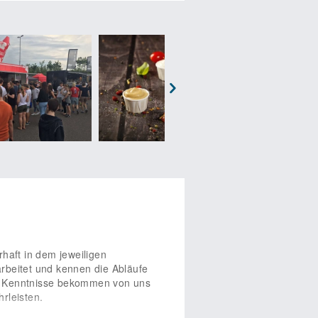
ang nicht ganz allein auf sich
s für unsere Partner auf dem
tlichen Erfolg entscheidenden
t verschiedenen Leistungen zur
zten Kosten bietet. Wir stehen
ie Leitung eines Partnerbetriebes
ktangebot für sämtliche
r Region entwickeln unsere
Next
tner von einer starken
e sich kontinuierlich über
n ihnen mit Rat und Tat zur
eit.
Franchisevereinbarung
Die
ängert werden. Kommen Sie jetzt
nomiebetrieb in Ihrer Stadt! Wir
rhaft in dem jeweiligen
rbeitet und kennen die Abläufe
he Kenntnisse bekommen von uns
rleisten.