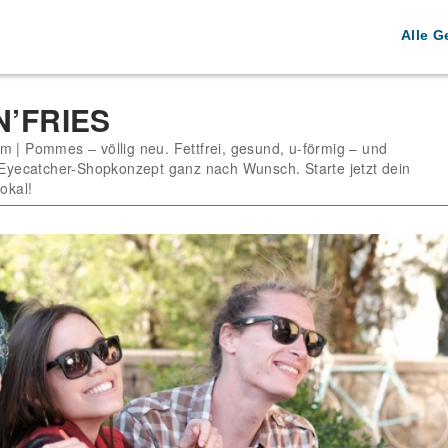
Alle G
N’FRIES
m | Pommes – völlig neu. Fettfrei, gesund, u-förmig – und
m Eyecatcher-Shopkonzept ganz nach Wunsch. Starte jetzt dein
lokal!