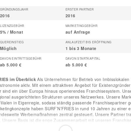
GRÜNDUNGSJAHR
ERSTER PARTNER
2016
2016
LIZENZGEBÜHR
MARKETINGGEBÜHR
5% / Monat
auf Anfrage
QUEREINSTIEG
ANLAUFZEIT BIS ERÖFFNUNG
Möglich
1 bis 3 Monate
DAVON EINTRITTSGEBÜHR
DAVON STARTKAPITAL
ab 5.000 €
ab 5.000 €
IES im Überblick
Als Unternehmen für Betrieb von Imbisslokalen
 Gastronomie aktiv. Mit einem attraktiven Angebot für Existenzgrün
r sind ein über Europa hinaus operierendes Franchisesystem. Unse
egional ausgerichteten Strukturen unseres Netzwerkes. Unsere Mar
Filialen in Eigenregie, sodass ständig passende Franchisepartner 
ketingkonzepte haben SURF’N’FRIES in rund 10 Jahren zu einer et
ndesweite Werbemaßnahmen zentral gesteuert. Unsere Partner tra
n. Unsere Basis ist die enge Zusammenarbeit mit unseren Franchi
erter Marktteilnehmer in Deutschland.
Umfassender Support für 