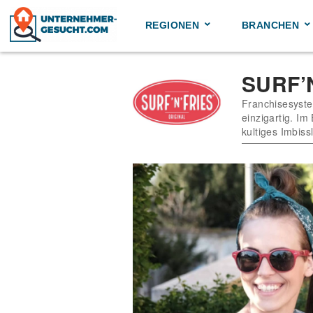
Skip
to
REGIONEN
BRANCHEN
content
SURF’
Franchisesyste
einzigartig. I
kultiges Imbiss