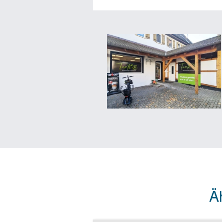
Tante-M bietet dir die Möglichkei
ist simpel und effektiv: Versorge 
im Dorf. Mit bereits über 70 erfo
Das personallose Smart-Store-Konz
sorgen für eine stressfreie Shopp
M optimiert deine Einkaufskosten
Du hast die Chance, Teil dieses E
eröffnet dir eine große Zielgruppe
Tante-M bietet dir aber auch unter
Tante-M ist mehr als nur ein Supe
Store zu eröffnen und Teil einer 
Region aktiv mit.
Ä