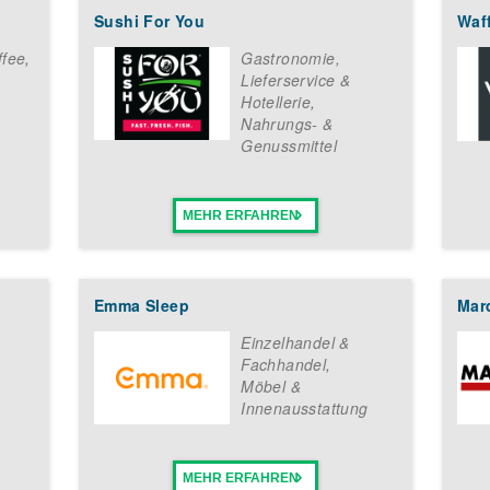
Sushi For You
Waff
ffee
,
Gastronomie,
Lieferservice &
Hotellerie
,
Nahrungs- &
Genussmittel
MEHR ERFAHREN
Emma Sleep
Mar
Einzelhandel &
Fachhandel
,
Möbel &
Innenausstattung
MEHR ERFAHREN