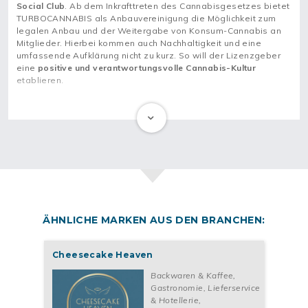
Social Club
. Ab dem Inkrafttreten des Cannabisgesetzes bietet
TURBOCANNABIS als Anbauvereinigung die Möglichkeit zum
legalen Anbau und der Weitergabe von Konsum-Cannabis an
Mitglieder. Hierbei kommen auch Nachhaltigkeit und eine
umfassende Aufklärung nicht zu kurz. So will der Lizenzgeber
eine
positive und verantwortungsvolle Cannabis-Kultur
etablieren.
Jetzt kannst du mit einer Lizenz von TURBOCANNABIS
deine
eigene Anbauvereinigung gründen
. Dabei kannst du auf ein
kostengünstiges, schlankes und dezentrales Geschäftsmodell
zurückgreifen, in dem die 20-jährige Erfahrung des
Lizenzgebers in der CBD-Branche steckt. TURBOCANNABIS
stellt dir unter anderem eine eigene Webseite, alle
Produktionsflächen und Aufzuchtanlagen sowie die ersten
hochwertigen Hanf-Stecklinge
zur Verfügung.
Werde jetzt TURBOCANNABIS Partner*in und
gründe einen
ÄHNLICHE MARKEN AUS DEN BRANCHEN:
Cannabis Social Club
für Konsum-Cannabis in deiner Stadt!
Cheesecake Heaven
Dein Arbeitsalltag als Lizenzpartner*in von
Backwaren & Kaffee
,
TURBOCANNABIS
Gastronomie, Lieferservice
Du übst die anfallenden Tätigkeiten im
Vorstand deiner
& Hotellerie
,