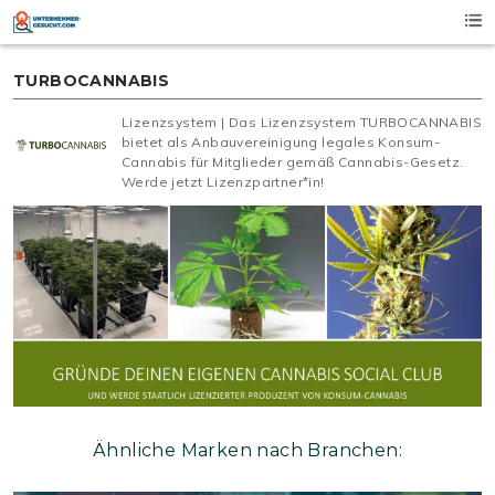
Skip
to
content
TURBOCANNABIS
Lizenzsystem | Das Lizenzsystem TURBOCANNABIS
bietet als Anbauvereinigung legales Konsum-
Cannabis für Mitglieder gemäß Cannabis-Gesetz.
Werde jetzt Lizenzpartner*in!
Ähnliche Marken nach Branchen: