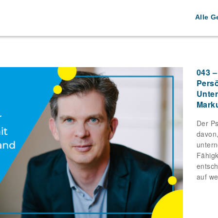
Alle G
043 –
Persö
Unte
Mark
Der Ps
davon,
untern
Fähigk
entsch
auf w