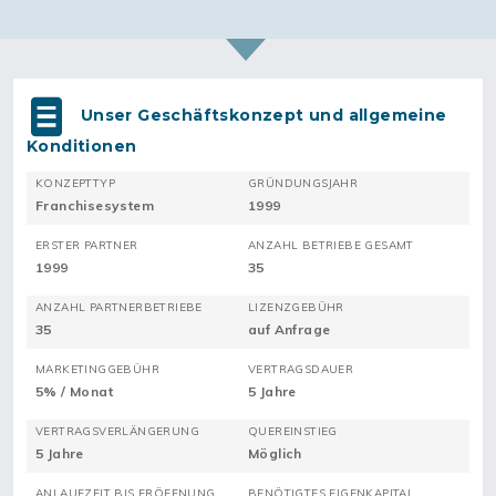
Unser Geschäftskonzept und allgemeine
Konditionen
KONZEPTTYP
GRÜNDUNGSJAHR
Franchisesystem
1999
ERSTER PARTNER
ANZAHL BETRIEBE GESAMT
1999
35
ANZAHL PARTNERBETRIEBE
LIZENZGEBÜHR
35
auf Anfrage
MARKETINGGEBÜHR
VERTRAGSDAUER
5% / Monat
5 Jahre
VERTRAGSVERLÄNGERUNG
QUEREINSTIEG
5 Jahre
Möglich
ANLAUFZEIT BIS ERÖFFNUNG
BENÖTIGTES EIGENKAPITAL