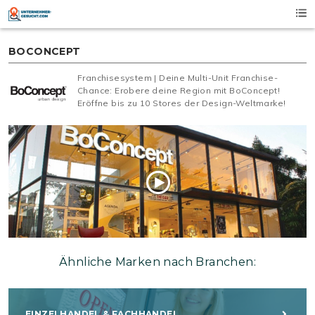
Skip
to
content
BOCONCEPT
Franchisesystem | Deine Multi-Unit Franchise-
Chance: Erobere deine Region mit BoConcept!
Eröffne bis zu 10 Stores der Design-Weltmarke!
Ähnliche Marken nach Branchen:
EINZELHANDEL & FACHHANDEL