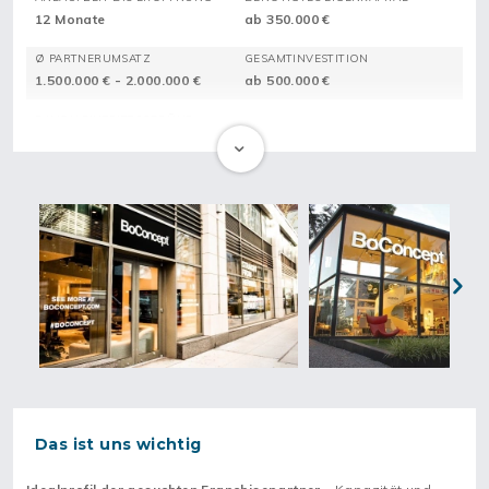
12 Monate
ab 350.000 €
Ø PARTNERUMSATZ
GESAMTINVESTITION
1.500.000 € - 2.000.000 €
ab 500.000 €
DAVON EINTRITTSGEBÜHR
ab 25.000 €
BoConcept ist ein Franchisemodell für Designermöbel. Das
erfolgreiche und etablierte Franchiseunternehmen hat sich auf
hochwertiges Interior-Design im dänisch-lässigen Stil
spezialisiert und schafft damit für seine kosmopolitisch
denkende Kundschaft moderne und anspruchsvolle
Lebensräume zu erschwinglichen Preisen. Dabei erstrecken
sich die Kernkompetenzen der Premium-Marke über die
Next
gesamte Wertschöpfungskette – von Design, Markenbildung
und Marketing bis hin zu Produktion, Logistik, Vertrieb und
Kundenservice.
1952 in Dänemark gegründet, hat sich das Möbel-Franchise zu
einem führenden Unternehmen in der dänischen Möbel-Branche
Das ist uns wichtig
entwickelt. Mit mehr als 300 Stores in über 65 Ländern, ist
BoConcept eine erfolgreiche globale Premium-Marke und hat