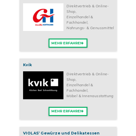
Direktvertrieb & Online-
Shop
,
Einzelhandel &
Fachhandel
,
Nahrungs- & Genussmittel
MEHR ERFAHREN
Kvik
Direktvertrieb & Online-
Shop
,
Einzelhandel &
Fachhandel
,
Möbel & Innenausstattung
MEHR ERFAHREN
VIOLAS‘ Gewürze und Delikatessen