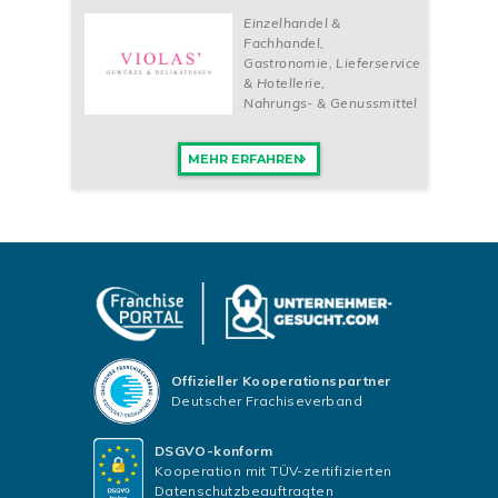
Einzelhandel &
Fachhandel
,
Gastronomie, Lieferservice
& Hotellerie
,
Nahrungs- & Genussmittel
MEHR ERFAHREN
Offizieller Kooperationspartner
Deutscher Frachiseverband
DSGVO-konform
Kooperation mit TÜV-zertifizierten
Datenschutzbeauftragten