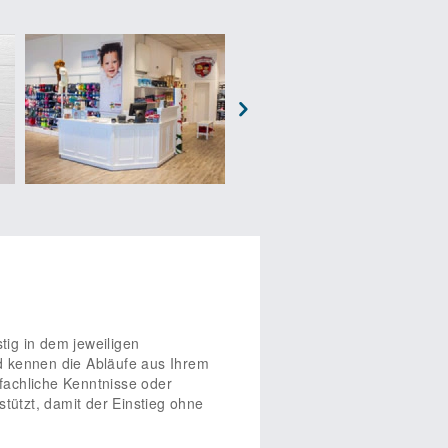
ildung stützen können, bieten wir
 Wissen von boys&girls und das
 uns zentral einzukaufen. Durch
 Marktforschungsstudien stützen
etz. Bei boys&girls versteht man
stauschen. Informationen und
zenzvereinbarung
Nach
Next
r Ort einen neuen
stig in dem jeweiligen
d kennen die Abläufe aus Ihrem
fachliche Kenntnisse oder
tützt, damit der Einstieg ohne