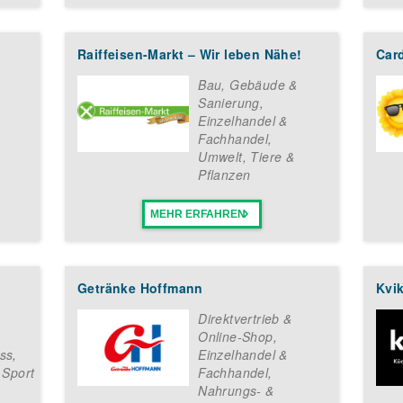
Raiffeisen-Markt – Wir leben Nähe!
Car
Bau, Gebäude &
Sanierung
,
Einzelhandel &
Fachhandel
,
Umwelt, Tiere &
Pflanzen
MEHR ERFAHREN
Getränke Hoffmann
Kvi
Direktvertrieb &
Online-Shop
,
ess
,
Einzelhandel &
 Sport
Fachhandel
,
Nahrungs- &