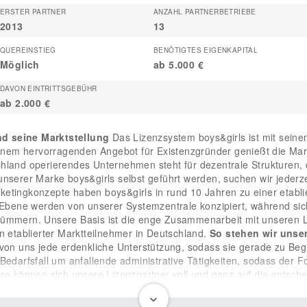
ERSTER PARTNER
ANZAHL PARTNERBETRIEBE
2013
13
QUEREINSTIEG
BENÖTIGTES EIGENKAPITAL
Möglich
ab 5.000 €
DAVON EINTRITTSGEBÜHR
ab 2.000 €
d seine Marktstellung
Das Lizenzsystem boys&girls ist mit sein
 einem hervorragenden Angebot für Existenzgründer genießt die Ma
hland operierendes Unternehmen steht für dezentrale Strukturen, d
en unserer Marke boys&girls selbst geführt werden, suchen wir jederz
ketingkonzepte haben boys&girls in rund 10 Jahren zu einer etabl
bene werden von unserer Systemzentrale konzipiert, während sic
 kümmern. Unsere Basis ist die enge Zusammenarbeit mit unseren
n etablierter Marktteilnehmer in Deutschland.
So stehen wir unse
 uns jede erdenkliche Unterstützung, sodass sie gerade zu Beginn
Bedarfsfall um anfallende administrative Tätigkeiten, sodass der 
ise können sich unsere Lizenzpartner voll und ganz auf die entsc
en Erfolg sichern. Um bei der Existenzgründung möglichst günstige
enden Kosten zu begrenzen, stellen wir unseren Lizenznehmern ab