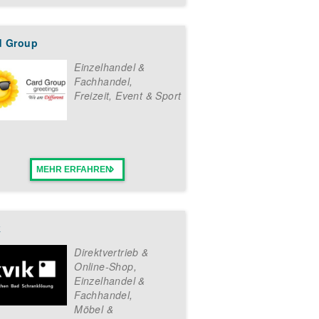
d Group
Einzelhandel &
Fachhandel
,
Freizeit, Event & Sport
MEHR ERFAHREN
k
Direktvertrieb &
Online-Shop
,
Einzelhandel &
Fachhandel
,
Möbel &