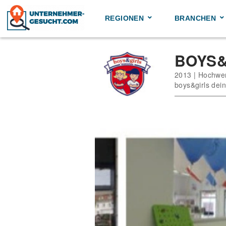
Skip
to
REGIONEN
BRANCHEN
content
BOYS&
2013 | Hochwe
boys&girls dei