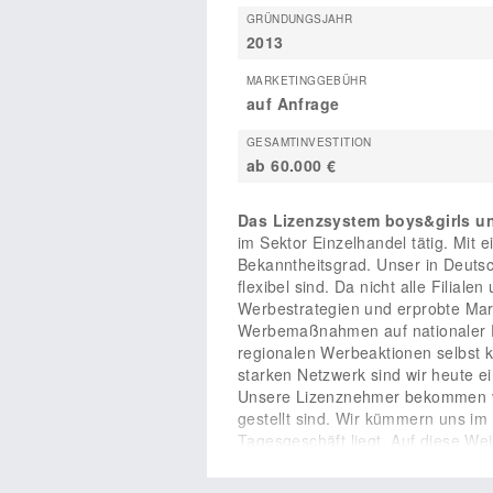
GRÜNDUNGSJAHR
2013
MARKETINGGEBÜHR
auf Anfrage
GESAMTINVESTITION
ab 60.000 €
Das Lizenzsystem boys&girls un
im Sektor Einzelhandel tätig. Mit
Bekanntheitsgrad. Unser in Deutsc
flexibel sind. Da nicht alle Filial
Werbestrategien und erprobte Mar
Werbemaßnahmen auf nationaler E
regionalen Werbeaktionen selbst
starken Netzwerk sind wir heute ei
Unsere Lizenznehmer bekommen von
gestellt sind. Wir kümmern uns im 
Tagesgeschäft liegt. Auf diese We
fokussieren, die den geschäftlich
Erfolg zu schaffen und die anfall