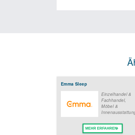
Ä
Emma Sleep
Einzelhandel &
Fachhandel
,
Möbel &
Innenausstattun
MEHR ERFAHREN