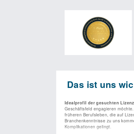
Verfügung. Damit unsere Partner si
ständig neue Schulungen an und st
attraktive und qualitativ hochwert
unsere erfahrenen Marketingexpert
und die vor Ort implementiert wer
sich mit seinen Lizenznehmern als
Hilfsmittel für die Bereiche Pers
Abschluss einer Lizenzvereinbarung
Einzelhandelsbetrieb. Wir freuen 
Das ist uns wic
Idealprofil der gesuchten Lizen
Geschäftsfeld engagieren möchte.
früheren Berufsleben, die auf Li
Branchenkenntnisse zu uns kommen,
Komplikationen gelingt.