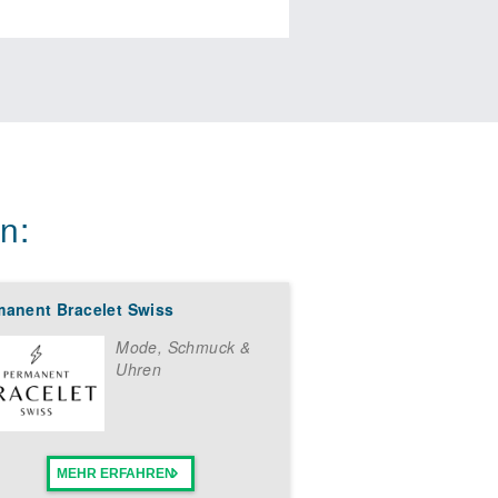
n:
manent Bracelet Swiss
Mode, Schmuck &
Uhren
MEHR ERFAHREN