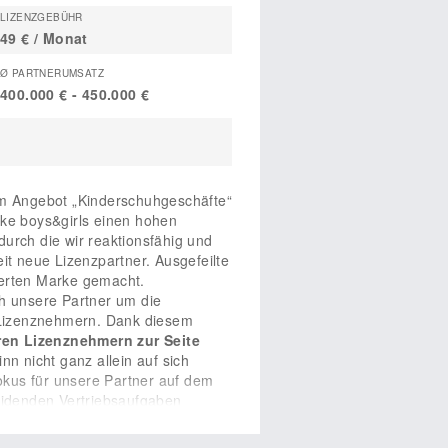
LIZENZGEBÜHR
49 € / Monat
Ø PARTNERUMSATZ
400.000 € - 450.000 €
em Angebot „Kinderschuhgeschäfte“
rke boys&girls einen hohen
urch die wir reaktionsfähig und
eit neue Lizenzpartner. Ausgefeilte
ierten Marke gemacht.
h unsere Partner um die
 Lizenznehmern. Dank diesem
ren Lizenznehmern zur Seite
 nicht ganz allein auf sich
Fokus für unsere Partner auf dem
heidenden Vertriebsaufgaben
 Bedingungen für den nachhaltigen
gestimmte Leistungen zur