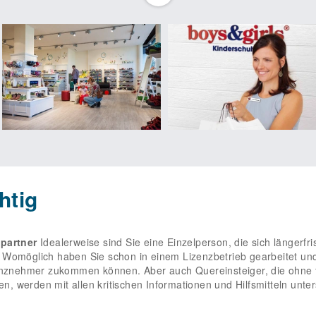
ch bei der Leitung eines Partnerbetriebes auf eine laufende Fortb
ehen bei Fragen jederzeit zur Seite. Sie nutzen das renommierte
ige Sortiment an Produkten und profitieren von der Möglichkeit, bei
en werden Werbekonzeptionen angefertigt, die sich auf intensive
den. So werden unsere Partner Teilnehmer in einem starken Werben
 Partner, die sich laufend über Vorkommnisse und Neuigkeiten au
onalbeschaffung, -führung und -entwicklung stehen zur Verfügung.
Li
 ist die Dauer des Vertrags unbefristet. Eröffnen Sie bei Ihnen vo
uns darauf, von Ihnen zu hören! Boys&girls
htig
zpartner
Idealerweise sind Sie eine Einzelperson, die sich längerfri
 Womöglich haben Sie schon in einem Lizenzbetrieb gearbeitet un
zenznehmer zukommen können. Aber auch Quereinsteiger, die ohne 
 werden mit allen kritischen Informationen und Hilfsmitteln unters