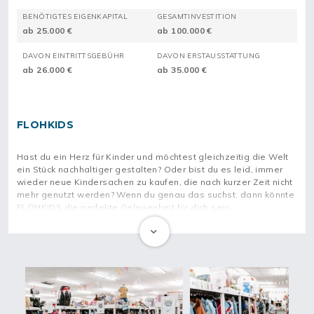
BENÖTIGTES EIGENKAPITAL
GESAMTINVESTITION
ab 25.000 €
ab 100.000 €
DAVON EINTRITTSGEBÜHR
DAVON ERSTAUSSTATTUNG
ab 26.000 €
ab 35.000 €
FLOHKIDS
Hast du ein Herz für Kinder und möchtest gleichzeitig die Welt
ein Stück nachhaltiger gestalten? Oder bist du es leid, immer
wieder neue Kindersachen zu kaufen, die nach kurzer Zeit nicht
mehr genutzt werden? Wenn du genau das suchst, dann könnte
FLOHKIDS die perfekte Gelegenheit für dich sein.
FLOHKIDS bietet dir die Möglichkeit, in einem innovativen und
nachhaltigen Franchisesystem durchzustarten. Mit einem
einzigartigen Ganzjahreskonzept hat FLOHKIDS das
Secondhand-Einkaufen revolutioniert und gibt gebrauchten
Kindersachen ein neues Zuhause. Stell dir vor, du könntest Teil
eines jungen, dynamischen Teams sein, das bereits in
Hamburg, Berlin und Lübeck erfolgreich ist und jetzt weiter