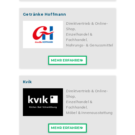
Getränke Hoffmann
Direktvertrieb & Online-
Shop
,
Einzelhandel &
Fachhandel
,
Nahrungs- & Genussmittel
MEHR ERFAHREN
Kvik
Direktvertrieb & Online-
Shop
,
Einzelhandel &
Fachhandel
,
Möbel & Innenausstattung
MEHR ERFAHREN