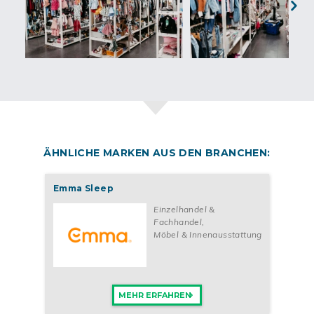
expandiert.
Next
Als Franchisenehmer*in bei FLOHKIDS bist du von Anfang an
dabei und kannst aktiv an den Expansionsplänen mitwirken.
Einer der größten Vorteile von FLOHKIDS ist das modernste
Checkout- und Buchungssystem der Branche. Durch die eigens
entwickelte Plattform sind sämtliche Prozesse digitalisiert und
automatisiert, wodurch dein administrativer Aufwand minimiert
wird. Das bedeutet, du kannst dich voll und ganz auf deine
Kund*innen konzentrieren und ihnen den besten Service bieten.
Gleichzeitig trägst du aktiv zur Ressourcenschonung bei, indem
du den Konsumwahn eindämmst und den CO₂-Emissionen
ÄHNLICHE MARKEN AUS DEN BRANCHEN:
sowie Abfall reduzierst.
Ein weiteres Highlight ist die Flexibilität, die dir FLOHKIDS
Emma Sleep
bietet. Du kannst als Quereinsteiger*in oder in Teilzeit
beginnen und hast sogar die Möglichkeit, mehrere Standorte zu
Einzelhandel &
eröffnen. Dank der professionellen Unterstützung und Hilfe vom
Fachhandel
,
Team aus Enthusiasten, die dir in jeder Phase zur Seite stehen,
Möbel & Innenausstattung
wird dein Einstieg so reibungslos wie möglich gestaltet.
Möchtest du Teil einer Gemeinschaft werden, die Nachhaltigkeit
großschreibt und dabei hilft, alte Kindersachen stressfrei zu
MEHR ERFAHREN
verkaufen oder tolles Gebrauchtes zu shoppen? Dann nutze
diese Chance und werde Franchisepartner*in von FLOHKIDS.