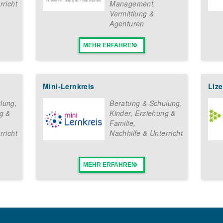
rricht
Management
,
Vermittlung &
Agenturen
MEHR ERFAHREN
Mini-Lernkreis
Liz
lung
,
Beratung & Schulung
,
g &
Kinder, Erziehung &
Familie
,
rricht
Nachhilfe & Unterricht
MEHR ERFAHREN