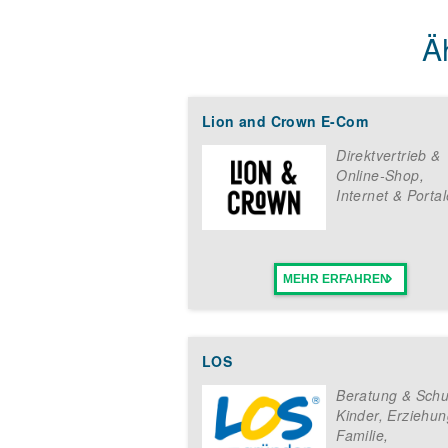
Ä
Lion and Crown E-Com
Direktvertrieb &
Online-Shop
,
Internet & Portal
MEHR ERFAHREN
LOS
Beratung & Schu
Kinder, Erziehun
Familie
,