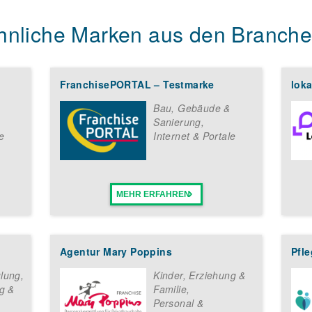
hnliche Marken aus den Branche
FranchisePORTAL – Testmarke
lok
Bau, Gebäude &
Sanierung
,
e
Internet & Portale
MEHR ERFAHREN
Agentur Mary Poppins
Pfle
lung
,
Kinder, Erziehung &
g &
Familie
,
Personal &