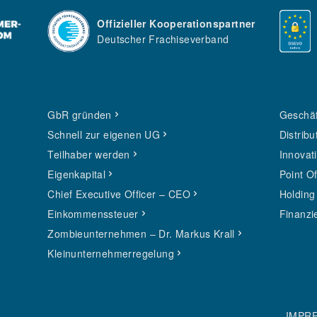
Offizieller Kooperationspartner
Deutscher Frachiseverband
GbR gründen
Geschäf
Schnell zur eigenen UG
Distribu
Teilhaber werden
Innovat
Eigenkapital
Point O
Chief Executive Officer – CEO
Holding
Einkommenssteuer
Finanzi
Zombieunternehmen – Dr. Markus Krall
Kleinunternehmerregelung
IMPR