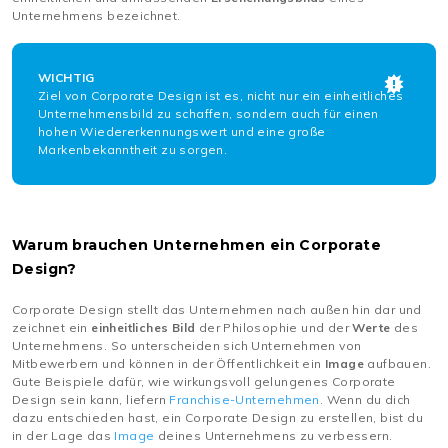
Unternehmens bezeichnet.
WICHTIG
Ziel von Corporate Design ist es, nicht nur ein einheitliches
Unternehmensbild zu schaffen, sondern auch für einen
hohen Wiedererkennungswert und eine große
Markenbekanntheit zu sorgen.
Warum brauchen Unternehmen ein Corporate
Design?
Corporate Design stellt das Unternehmen nach außen hin dar und
zeichnet ein
einheitliches Bild
der Philosophie und der
Werte
des
Unternehmens. So unterscheiden sich Unternehmen von
Mitbewerbern und können in der Öffentlichkeit ein
Image
aufbauen.
Gute Beispiele dafür, wie wirkungsvoll gelungenes Corporate
Design sein kann, liefern
Franchise-Unternehmen
. Wenn du dich
dazu entschieden hast, ein Corporate Design zu erstellen, bist du
in der Lage das
Image
deines Unternehmens zu verbessern.