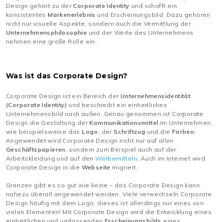
Design gehört zu der
Corporate Identity
und schafft ein
konsistentes
Markenerlebnis
und Erscheinungsbild. Dazu gehören
nicht nur visuelle Aspekte, sondern auch die Vermittlung der
Unternehmensphilosophie
und der Werte des Unternehmens
nehmen eine große Rolle ein.
Was ist das Corporate Design?
Corporate Design ist ein Bereich der
Unternehmensidentität
(Corporate Identity)
und beschreibt ein einheitliches
Unternehmensbild nach außen. Genau genommen ist Corporate
Design die Gestaltung der
Kommunikationsmittel
im Unternehmen,
wie beispielsweise das
Logo
, der
Schriftzug
und die
Farben
.
Angewendet wird Corporate Design nicht nur auf allen
Geschäftspapieren
, sondern zum Beispiel auch auf der
Arbeitskleidung und auf den
Werbemitteln
. Auch im Internet wird
Corporate Design in die
Webseite
migriert.
Grenzen gibt es so gut wie keine – das Corporate Design kann
nahezu überall angewendet werden. Viele verwechseln Corporate
Design häufig mit dem Logo, dieses ist allerdings nur eines von
vielen Elementen! Mit Corporate Design wird die Entwicklung eines
einheitlichen und umfassenden
Erscheinungsbilds
eines