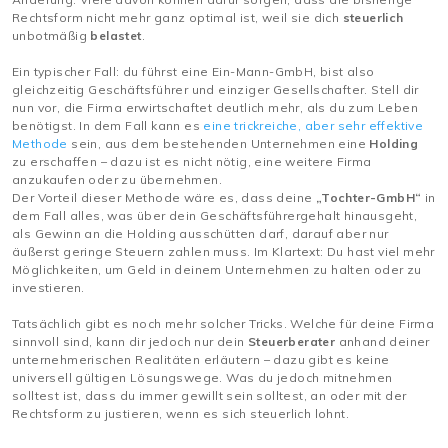
Rechtsform nicht mehr ganz optimal ist, weil sie dich
steuerlich
unbotmäßig
belastet
.
Ein typischer Fall: du führst eine Ein-Mann-GmbH, bist also
gleichzeitig Geschäftsführer und einziger Gesellschafter. Stell dir
nun vor, die Firma erwirtschaftet deutlich mehr, als du zum Leben
benötigst. In dem Fall kann es
eine trickreiche, aber sehr effektive
Methode
sein, aus dem bestehenden Unternehmen eine
Holding
zu erschaffen – dazu ist es nicht nötig, eine weitere Firma
anzukaufen oder zu übernehmen.
Der Vorteil dieser Methode wäre es, dass deine
„Tochter-GmbH“
in
dem Fall alles, was über dein Geschäftsführergehalt hinausgeht,
als Gewinn an die Holding ausschütten darf, darauf aber nur
äußerst geringe Steuern zahlen muss. Im Klartext: Du hast viel mehr
Möglichkeiten, um Geld in deinem Unternehmen zu halten oder zu
investieren.
Tatsächlich gibt es noch mehr solcher Tricks. Welche für deine Firma
sinnvoll sind, kann dir jedoch nur dein
Steuerberater
anhand deiner
unternehmerischen Realitäten erläutern – dazu gibt es keine
universell gültigen Lösungswege. Was du jedoch mitnehmen
solltest ist, dass du immer gewillt sein solltest, an oder mit der
Rechtsform zu justieren, wenn es sich steuerlich lohnt.