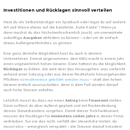
Investitionen und Rücklagen sinnvoll verteilen
Hast du als Selbstständiger ein Sparbuch oder legst du auf andere
Art und Weise etwas auf die berühmte „hohe Kante“? Wenn ja,
dann machst du das höchstwahrscheinlich (auch), um unerwartete
zukünftige
Ausgaben
abfedern zu können – oder um dir einfach
etwas Außergewöhnliches zu gönnen.
Eine ganz ähnliche Möglichkeit hast du auch in deinem
Unternehmen. Einmal angenommen, dein KMU macht in einem Jahr
einen ungewöhnlich hohen Gewinn. Dann hättest du die Möglichkeit,
Rücklagen
zu bilden, die weit über das hinausgehen, was vielleicht
anhand einer Satzung oder aus deiner Rechtsform hervorgehenden
Pflichten
normalerweise gebildet werden muss
– statt den hohen
Gewinn einfach auszuschütten, denn in dem Fall würden darauf
auch hohe Steuern anfallen.
Letztlich musst du dazu nur einen
Antrag
beim
Finanzamt
stellen.
Dann solltest du aber äußerst geplant und mit Rückendeckung
deines Steuerberaters vorgehen. Damit dieser Trick funktioniert,
müssen die Rücklagen für
mindestens sieben Jahre
in deiner Firma
verbleiben. Tun sie das nicht, verfällt der steuerliche Vorteil, du
musst also – wenngleich verspätet – die Steuern darauf trotzdem