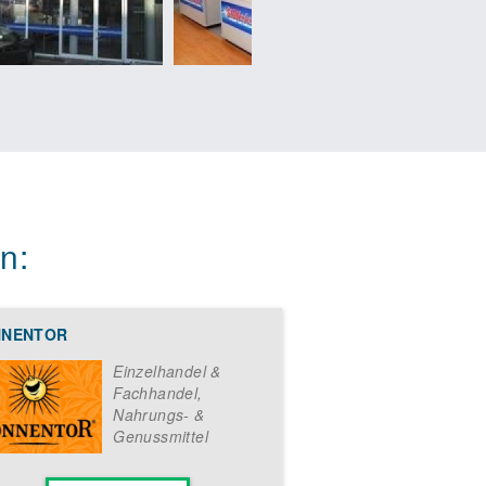
Next
n:
NNENTOR
Einzelhandel &
Fachhandel
,
Nahrungs- &
Genussmittel