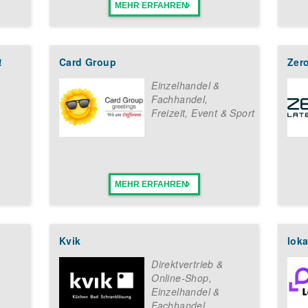
MEHR ERFAHREN
!
Card Group
Zer
Einzelhandel &
Fachhandel
,
Freizeit, Event & Sport
MEHR ERFAHREN
Kvik
lok
Direktvertrieb &
Online-Shop
,
Einzelhandel &
Fachhandel
,