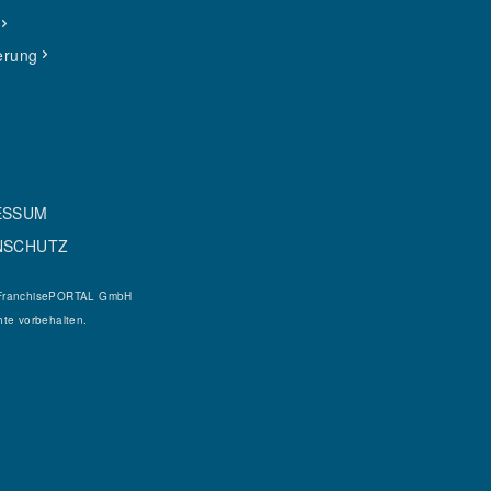
erung
ESSUM
NSCHUTZ
FranchisePORTAL GmbH
hte vorbehalten.