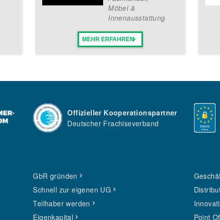
Möbel &
Innenausstattung
MEHR ERFAHREN
Offizieller Kooperationspartner
Deutscher Frachiseverband
GbR gründen
Geschäf
Schnell zur eigenen UG
Distribu
Teilhaber werden
Innovat
Eigenkapital
Point O