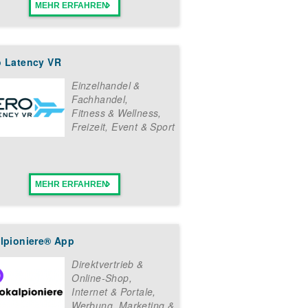
MEHR ERFAHREN
o Latency VR
Einzelhandel &
Fachhandel
,
Fitness & Wellness
,
Freizeit, Event & Sport
MEHR ERFAHREN
alpioniere® App
Direktvertrieb &
Online-Shop
,
Internet & Portale
,
Werbung, Marketing &