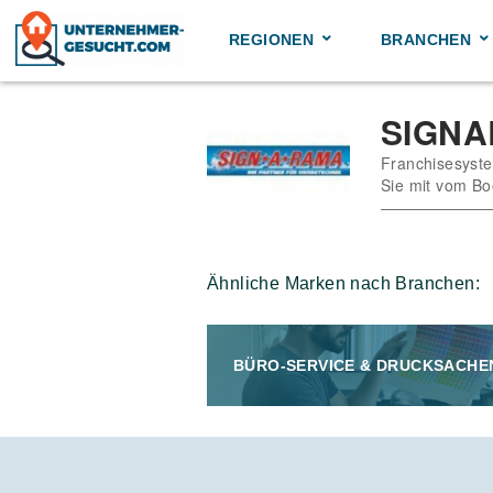
Skip
to
REGIONEN
BRANCHEN
content
SIGN
Franchisesyste
Sie mit vom Bo
Ähnliche Marken nach Branchen:
BÜRO-SERVICE & DRUCKSACHE