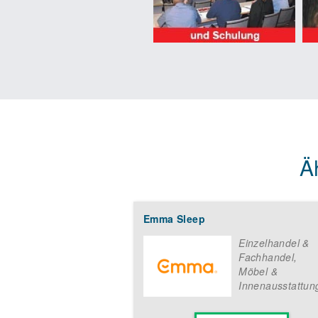
Ä
Emma Sleep
Einzelhandel &
Fachhandel
,
Möbel &
Innenausstattun