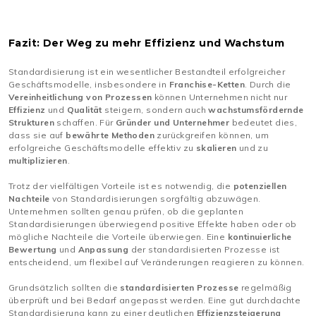
Fazit: Der Weg zu mehr Effizienz und Wachstum
Standardisierung ist ein wesentlicher Bestandteil erfolgreicher
Geschäftsmodelle, insbesondere in
Franchise-Ketten
. Durch die
Vereinheitlichung von Prozessen
können Unternehmen nicht nur
Effizienz
und
Qualität
steigern, sondern auch
wachstumsfördernde
Strukturen
schaffen. Für
Gründer und Unternehmer
bedeutet dies,
dass sie auf
bewährte Methoden
zurückgreifen können, um
erfolgreiche Geschäftsmodelle effektiv zu
skalieren
und zu
multiplizieren
.
Trotz der vielfältigen Vorteile ist es notwendig, die
potenziellen
Nachteile
von Standardisierungen sorgfältig abzuwägen.
Unternehmen sollten genau prüfen, ob die geplanten
Standardisierungen überwiegend positive Effekte haben oder ob
mögliche Nachteile die Vorteile überwiegen. Eine
kontinuierliche
Bewertung
und
Anpassung
der standardisierten Prozesse ist
entscheidend, um flexibel auf Veränderungen reagieren zu können.
Grundsätzlich sollten die
standardisierten Prozesse
regelmäßig
überprüft und bei Bedarf angepasst werden. Eine gut durchdachte
Standardisierung kann zu einer deutlichen
Effizienzsteigerung