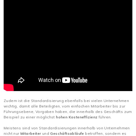
Zudem ist die Standardisierung ebenfalls bei vielen Unternehmen
wichtig, damit alle Beteiligten, vom einfachen Mitarbeiter bis zur
Führungsebene, Vorgaben haben, die innerhalb des Geschäfts zum
Beispiel zu einer möglichst
hohen Kosteneffizienz
führen.
Meistens sind von Standardisierungen innerhalb von Unternehmen
nicht nur
Mitarbeiter
und
Geschäftsabläufe
betroffen, sondern es