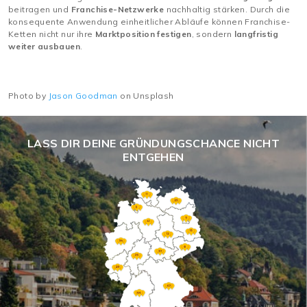
beitragen und
Franchise-Netzwerke
nachhaltig stärken. Durch die
konsequente Anwendung einheitlicher Abläufe können Franchise-
Ketten nicht nur ihre
Marktposition festigen
, sondern
langfristig
weiter ausbauen
.
Photo by
Jason Goodman
on Unsplash
LASS DIR DEINE GRÜNDUNGSCHANCE NICHT
ENTGEHEN