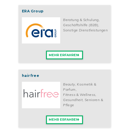
ERA Group
Beratung & Schulung
,
Geschäftshilfe (B2B)
,
Sonstige Dienstleistungen
MEHR ERFAHREN
hairfree
Beauty, Kosmetik &
Parfum
,
Fitness & Wellness
,
Gesundheit, Senioren &
Pflege
MEHR ERFAHREN