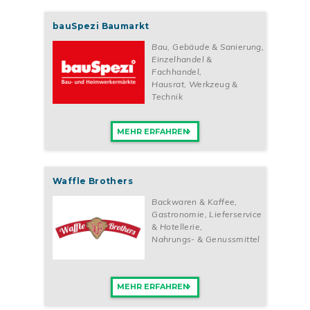
bauSpezi Baumarkt
Bau, Gebäude & Sanierung
,
Einzelhandel &
Fachhandel
,
Hausrat, Werkzeug &
Technik
MEHR ERFAHREN
Waffle Brothers
Backwaren & Kaffee
,
Gastronomie, Lieferservice
& Hotellerie
,
Nahrungs- & Genussmittel
MEHR ERFAHREN