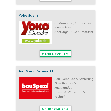
Yoko Sushi
Gastronomie, Lieferservice
& Hotellerie
,
Nahrungs- & Genussmittel
MEHR ERFAHREN
bauSpezi Baumarkt
Bau, Gebäude & Sanierung
,
Einzelhandel &
Fachhandel
,
Hausrat, Werkzeug &
Technik
MEHR ERFAHREN